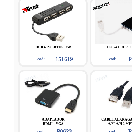
HUB 4 PUERTOS USB
HUB 4 PUERT
151619
P
cod:
cod:
ADAPTADOR
CABLE ALARAGA
HDMI - VGA
A/M-A/H 2 ME
P0623
P
cod:
cod: