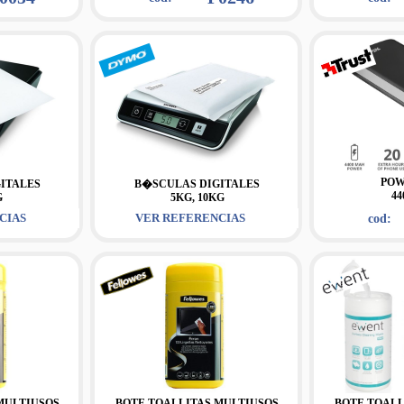
PO
ITALES
B�SCULAS DIGITALES
44
G
5KG, 10KG
CIAS
VER REFERENCIAS
cod:
MULTIUSOS
BOTE TOALLITAS MULTIUSOS
BOTE TOALL