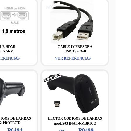
LE HDMI
CABLE IMPRESORA
pe A M-M
USB Tipo A-B
FERENCIAS
VER REFERENCIAS
IGOS DE BARRAS
LECTOR CODIGOS DE BARRAS
2 PROTECT.
appLS03 INAL�MBRICO
P0494
P0499
cod: