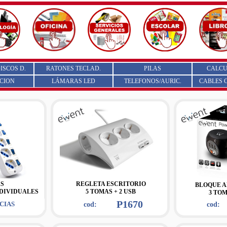
ISCOS D.
RATONES TECLAD.
PILAS
CALC
CION
LÁMARAS LED
TELEFONOS/AURIC.
CABLES 
S
REGLETA ESCRITORIO
BLOQUE 
DIVIDUALES
5 TOMAS + 2 USB
3 TOM
P1670
CIAS
cod:
cod: