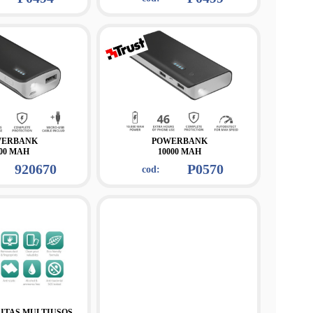
WERBANK
POWERBANK
00 MAH
10000 MAH
920670
P0570
cod:
ITAS MULTIUSOS