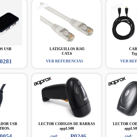
OS USB
LATIGUILLOS RJ45
CAB
CAT.6
Ty
0281
VER REFERENCIAS
VER RE
DOR USB
LECTOR CODIGOS DE BARRAS
LECTOR COD
TROS.
appLS00
appLS0
0054
P0246
cod:
cod: