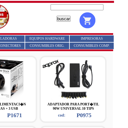
ULADORAS
EQUIPOS HARDWARE
IMPRESORAS
CONECTORES
CONSUMIBLES ORIG.
CONSUMIBLES COMP.
ALIMENTACI�N
ADAPTADOR PARA PORT�TIL
AS + 3 USB
90W UNIVERSAL 10 TIPS
P1671
P0975
cod: